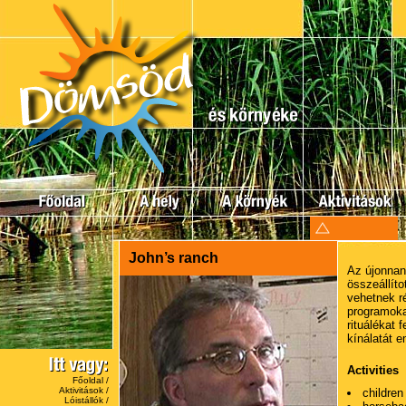
John’s ranch
Az újonnan
összeállíto
vehetnek r
programokat
rituálékat 
kínálatát e
Activities
Főoldal
/
Aktivitások
/
children
Lóistállók
/