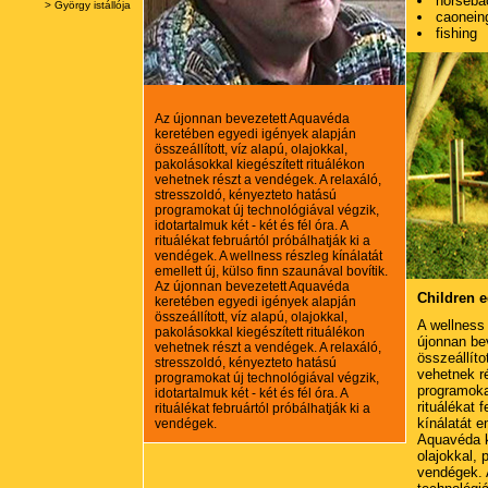
horsebac
>
György istállója
caonein
fishing
Az újonnan bevezetett Aquavéda
keretében egyedi igények alapján
összeállított, víz alapú, olajokkal,
pakolásokkal kiegészített rituálékon
vehetnek részt a vendégek. A relaxáló,
stresszoldó, kényezteto hatású
programokat új technológiával végzik,
idotartalmuk két - két és fél óra. A
rituálékat februártól próbálhatják ki a
vendégek. A wellness részleg kínálatát
emellett új, külso finn szaunával bovítik.
Az újonnan bevezetett Aquavéda
Children 
keretében egyedi igények alapján
összeállított, víz alapú, olajokkal,
A wellness 
pakolásokkal kiegészített rituálékon
újonnan be
vehetnek részt a vendégek. A relaxáló,
összeállíto
stresszoldó, kényezteto hatású
vehetnek r
programokat új technológiával végzik,
programokat
idotartalmuk két - két és fél óra. A
rituálékat 
rituálékat februártól próbálhatják ki a
kínálatát e
vendégek.
Aquavéda ke
olajokkal, 
vendégek. 