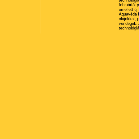
technológiá
februártól 
emellett új
Aquavéda ke
olajokkal, 
vendégek. 
technológiá