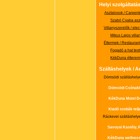
Helyi szolgáltatá
Asztalosok / Carpent
Szabó Csaba asz
Villanyszerelők / elec
Mikus Lajos villa
Éttermek / Restauran
Fogadó a hat tes
KékDuna étterem
Szálláshelyek / 
Dömsödi szálláshely
Dömsödi Csónak
KékDuna Motel 
Kiadó szobák teljes
Ráckevei szálláshely
Savoyai Kastély,
KékDuna wellness