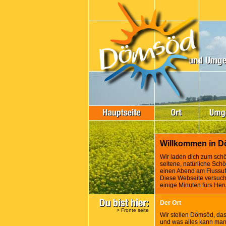
Willkommen in 
Wir laden dich zum sch
seltene, natürliche Sch
einen Abend am Flussufer
Diese Webseite versuch
einige Minuten fürs Her
Der Ort
>
Fronte seite
Wir stellen Dömsöd, das
und was alles kann ma