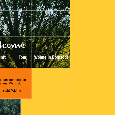
ch um, genieβe die
fes aus. Wenn du
en steht. Widme