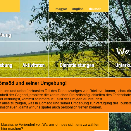
magyar
english
deutsch
Dömsöd und seiner Umgebung!
önsten und unberührbarsten Teil des Donauzweiges von Ráckeve, komm, schau di
önheit der Gegend, probiere die zahlreichen Freizeitsmöglichkeiten des Feriendor
 verbringst, kommst sofort drauf: Es ist der Ort, den du brauchst.
t alles zu zeigen, was in Dömsöd und seiner Umgebung zur Verfügung der Tourist
umschauen, damit wir uns später auch persönlich treffen können.
 klassische Feriendorf vor. Warum lohnt es sich, uns zu wählen
n hier machen?