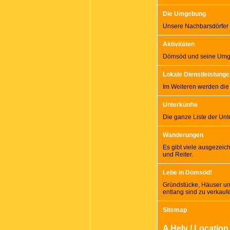
Die Umgebung
Unsere Nachbarsdörfer w
Aktivitäten
Dömsöd und seine Umgeb
Lokale Dienstleistung
Im Weiteren werden die 
Unterkünfte
Die ganze Liste der Un
Wanderungen
Es gibt viele ausgezeic
und Reiter.
Lebe in Dömsöd!
Gründstücke, Häuser u
entlang sind zu verkauf
Sitemap
A Hely / Location