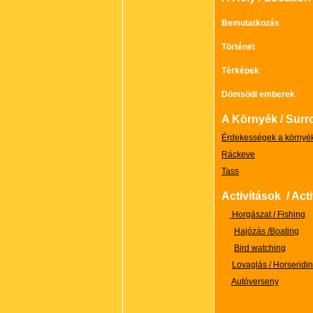
Bemutatkozás
Történet
Térképek
Dömsödi emberek
A Környék / Sur
Érdekességek a környék
Ráckeve
Tass
Activítások / Acti
Horgászat / Fishing
Hajózás /Boating
Bird watching
Lovaglás / Horseridi
Autóverseny