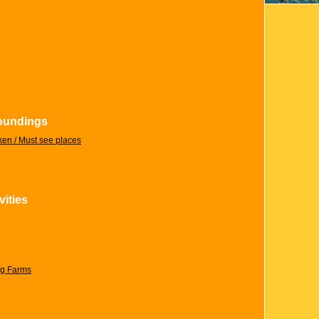
roundings
en / Must see places
vities
ng Farms