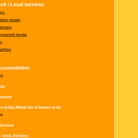
sok / Local services
ers
talos mester
tricians
nyszerelő mester
ts
tvérhez
Accomodation
ek
ház
Dömsöd
 listája /Whole list of Rooms to let
ek
 Ráckeve
 hotel, Ráckeve