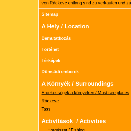
von Ráckeve entlang sind zu verkaufen und zu
Sitemap
A Hely / Location
Bemutatkozás
Történet
Térképek
Dömsödi emberek
A Környék / Surroundings
Érdekességek a környéken / Must see places
Ráckeve
Tass
Activítások / Activities
Horgászat / Fishing