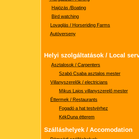
Hajózás /Boating
Bird watching
Lovaglás / Horseriding Farms
Autóverseny
Helyi szolgáltatások / Local ser
Asztalosok / Carpenters
Szabó Csaba asztalos mester
Villanyszerelők / electricians
Mikus Lajos villanyszerelő mester
Éttermek / Restaurants
Fogadó a hat testvérhez
KékDuna étterem
Szálláshelyek / Accomodation