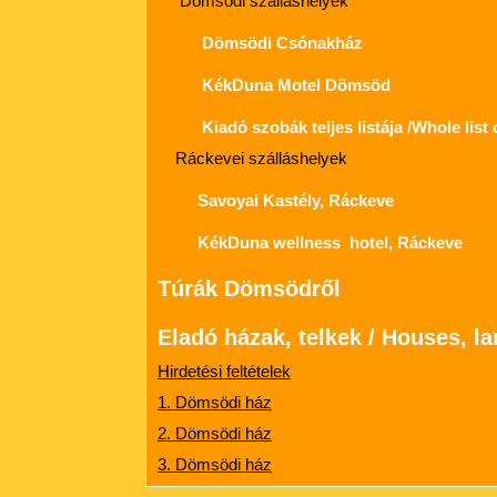
Dömsödi szálláshelyek
Dömsödi Csónakház
KékDuna Motel Dömsöd
Kiadó szobák teljes listája /Whole list
Ráckevei szálláshelyek
Savoyai Kastély, Ráckeve
KékDuna wellness hotel, Ráckeve
Túrák Dömsödről
Eladó házak, telkek / Houses, la
Hirdetési feltételek
1. Dömsödi ház
2. Dömsödi ház
3. Dömsödi ház