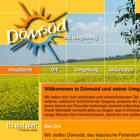
Willkommen in Dömsöd und seiner Um
Wir laden dich zum schönsten und unberührbarsten Tei
seltene, natürliche Schönheit der Gegend, probiere die
einen Abend am Flussufer verbringst, kommst sofort drauf:
Diese Webseite versucht alles zu zeigen, was in Dömsö
einige Minuten fürs Herumschauen, damit wir uns später
Der Ort
>
Fronte seite
Wir stellen Dömsöd, das klassische Feriendorf