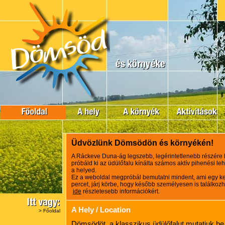
Üdvözlünk Dömsödön és környékén!
A Ráckeve Duna-ág legszebb, legérintetlenebb részére hív
próbáld ki az üdülőfalu kínálta számos aktív pihenési lehe
a helyed.
Ez a weboldal megpróbál bemutatni mindent, ami egy ke
percet, járj körbe, hogy később személyesen is találkozh
ide
részletesebb információkért.
A Hely / Location
>
Főoldal
Dömsödöt, a klasszikus üdülőfalut mutatjuk be. 