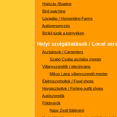
Hajózás /Boating
Bird watching
Lovaglás / Horseriding Far
ms
Autóversenyzés
Bicikli túrák a környéken
Helyi szolgáltatások / Local ser
Asztalosok / Carpenters
Szabó Csaba asztalos mester
Villanyszerelők / electricians
Mikus Lajos villanyszerelő mester
Élelmiszerboltok / Food shops
Horgászboltok / Fishing outfit shops
Autószerelők
Földmérők
Nagy Zsolt földmérő