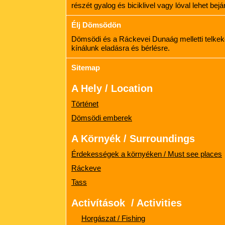
részét gyalog és biciklivel vagy lóval lehet bejár
Élj Dömsödön
Dömsödi és a Ráckevei Dunaág melletti telkeke
kínálunk eladásra és bérlésre.
Sitemap
A Hely / Location
Történet
Dömsödi emberek
A Környék / Surroundings
Érdekességek a környéken / Must see places
Ráckeve
Tass
Activítások / Activities
Horgászat / Fishing