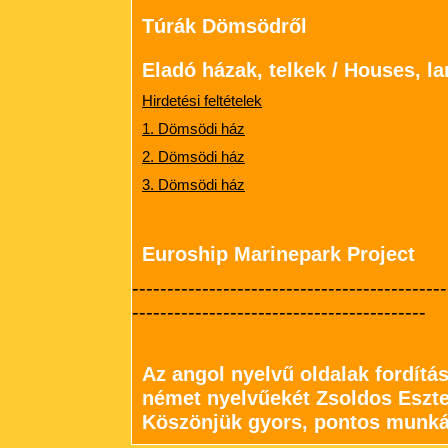
Túrák Dömsödről
Eladó házak, telkek / Houses, la
Hirdetési feltételek
1. Dömsödi ház
2. Dömsödi ház
3. Dömsödi ház
Euroship Marinepark Project
---------------------------------------------
------------------------------------------
Az angol nyelvű oldalak fordítá
német nyelvűekét Zsoldos Eszte
Köszönjük gyors, pontos munká