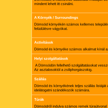
mindent lehett itt csinálni.
A Környék / Surroundings
Dömsöd környékén számos kellemes település 
felüdülésre vágyókat.
Activítások
Dömsöd és környéke számos alkalmat kínál az
Helyi szolgáltatások
A Dömsödön fellelhető szolgáltatásokat vessz
Az asztalosoktól a zsiliphorgászokig.
Szállás
Dömsöd és környékének teljes szállás listáját á
idelátogatni szándékozók számára.
Túrák
Dömsödről indulva számos remek túraútvonal k