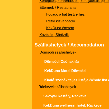
Kertépítés, kertrendezés, kerti játékok épít
Éttermek / Restaurants
Fogadó a hat testvérhez
Retro kisvendéglő
KékDuna étterem
Kávézók, Sörözők
Szálláshelyek / Accomodation
Dömsödi szálláshelyek
Dömsödi Csónakház
KékDuna Motel Dömsöd
Kiadó szobák teljes listája /Whole list
Ráckevei szálláshelyek
Savoyai Kastély, Ráckeve
KékDuna wellness hotel, Ráckeve