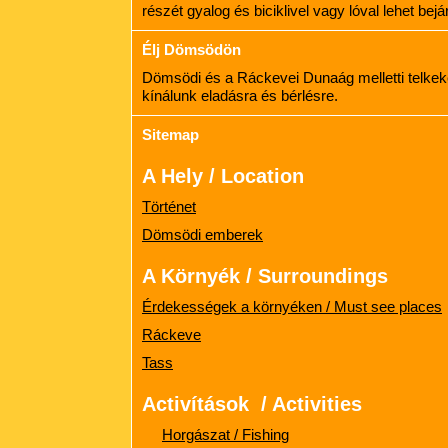
részét gyalog és biciklivel vagy lóval lehet bejár
Élj Dömsödön
Dömsödi és a Ráckevei Dunaág melletti telkeke
kínálunk eladásra és bérlésre.
Sitemap
A Hely / Location
Történet
Dömsödi emberek
A Környék / Surroundings
Érdekességek a környéken / Must see places
Ráckeve
Tass
Activítások / Activities
Horgászat / Fishing