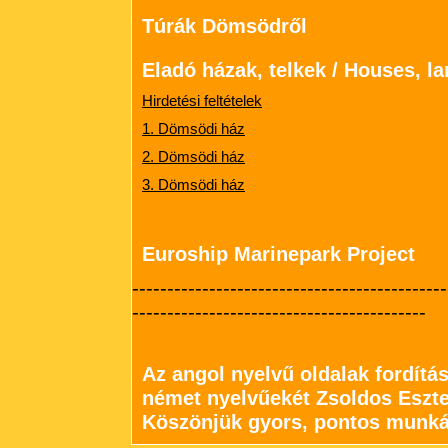
Túrák Dömsödről
Eladó házak, telkek / Houses, la
Hirdetési feltételek
1. Dömsödi ház
2. Dömsödi ház
3. Dömsödi ház
Euroship Marinepark Project
---------------------------------------------
------------------------------------------
Az angol nyelvű oldalak fordítá
német nyelvűekét Zsoldos Eszte
Köszönjük gyors, pontos munká