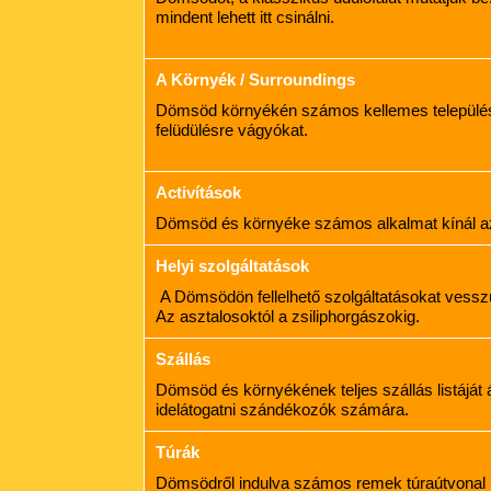
mindent lehett itt csinálni.
A Környék / Surroundings
Dömsöd környékén számos kellemes település 
felüdülésre vágyókat.
Activítások
Dömsöd és környéke számos alkalmat kínál az
Helyi szolgáltatások
A Dömsödön fellelhető szolgáltatásokat vessz
Az asztalosoktól a zsiliphorgászokig.
Szállás
Dömsöd és környékének teljes szállás listáját á
idelátogatni szándékozók számára.
Túrák
Dömsödről indulva számos remek túraútvonal k