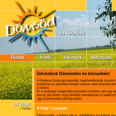
Üdvözlünk Dömsödön és környékén!
A Ráckeve Duna-ág legszebb, legérintetlenebb részére hív
próbáld ki az üdülőfalu kínálta számos aktív pihenési lehe
a helyed.
Ez a weboldal megpróbál bemutatni mindent, ami egy ke
percet, járj körbe, hogy később személyesen is találkozh
ide
részletesebb információkért.
A Hely / Location
>
Főoldal
Dömsödöt, a klasszikus üdülőfalut mutatjuk be. 