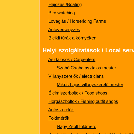
Hajózás /Boating
Bird watching
Lovaglás / Horseriding Far
ms
Autóversenyzés
Bicikli túrák a környéken
Helyi szolgáltatások / Local ser
Asztalosok / Carpenters
Szabó Csaba asztalos mester
Villanyszerelők / electricians
Mikus Lajos villanyszerelő mester
Élelmiszerboltok / Food shops
Horgászboltok / Fishing outfit shops
Autószerelők
Földmérők
Nagy Zsolt földmérő